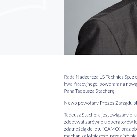
Rada Nadzorcza LS Technics Sp. z 
kwalifikacyjnego, powołała na now
Pana Tadeusza Stacherę.
Nowo powołany Prezes Zarządu obją
Tadeusz Stachera jest związany br
zdobywał zarówno u operatorów lotn
zdatnością do lotu (CAMO) oraz ob
mechanika lotniczego, przez inży