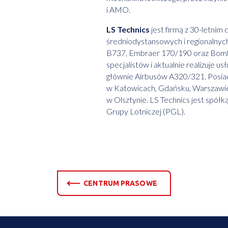
i AMO.
LS Technics
jest firmą z 30-letni
średniodystansowych i regionalnyc
B737, Embraer 170/190 oraz Bomb
specjalistów i aktualnie realizuje u
głównie Airbusów A320/321. Posiada 
w Katowicach, Gdańsku, Warszawie
w Olsztynie. LS Technics jest spół
Grupy Lotniczej (PGL).
CENTRUM PRASOWE