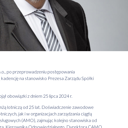
o.o., po przeprowadzeniu postępowania
ą kadencję na stanowisko Prezesa Zarządu Spółki
ł obowiązki z dniem 25 lipca 2024 r.
anżą lotniczą od 25 lat. Doświadczenie zawodowe
iczych, jak i w organizacjach zarządzania ciągłą
sługowych (AMO), zajmując kolejno stanowiska od
niera, Kierownika Odpowiedzialnego, Dyrektora CAMO