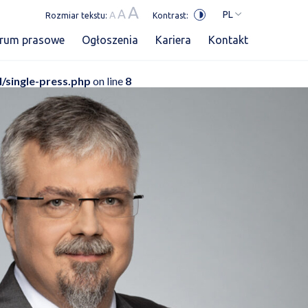
A
A
PL
A
Rozmiar tekstu:
Kontrast:
trum prasowe
Ogłoszenia
Kariera
Kontakt
l/single-press.php
on line
8