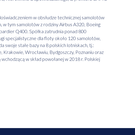
m doświadczeniem w obsłudze technicznej samolotów
h, w tym samolotów z rodziny Airbus A320, Boeing
ardier Q400. Spółka zatrudnia ponad 800
sługi specjalistyczne dla floty około 120 samolotów,
swoje stałe bazy na 8 polskich lotniskach, tj.:
, Krakowie, Wrocławiu, Bydgoszczy, Poznaniu oraz
ką wchodzącą w skład powołanej w 2018 r. Polskiej