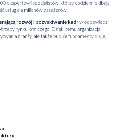
0 ekspertów i specjalistów, którzy codziennie dbają
ść usług dla milionów pasażerów.
erającą rozwój i pozyskiwanie kadr
w odpowiedzi
otrzeby rynku lotniczego. Dzięki temu organizacja
zwania branży, ale także buduje fundamenty dla jej
wa
.
uktury
.