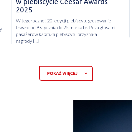
w plebiscycie Ceesar Awards
2025
W tegorocznej, 20. edycji plebiscytu głosowanie
trwało od 9 stycznia do 25 marca br. Poza głosami
ły
pasażerów kapituła plebiscytu przyznała
nagrody […]
POKAŻ WIĘCEJ