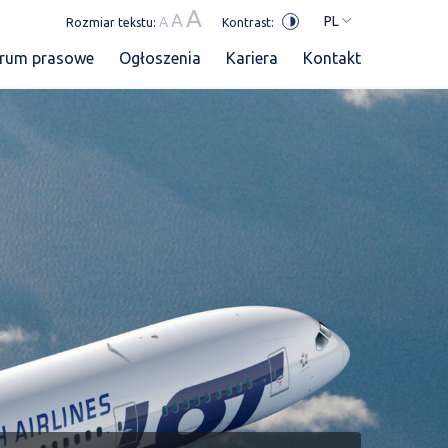
A
A
PL
A
Rozmiar tekstu:
Kontrast:
trum prasowe
Ogłoszenia
Kariera
Kontakt