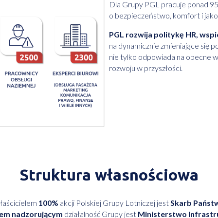
Dla Grupy PGL pracuje ponad 950
o bezpieczeństwo, komfort i jako
PGL rozwija politykę HR, wspi
na dynamicznie zmieniające się p
nie tylko odpowiada na obecne wy
rozwoju w przyszłości.
Struktura własnościowa
aścicielem
100%
akcji Polskiej Grupy Lotniczej jest
Skarb Państ
em nadzorującym
działalność Grupy jest
Ministerstwo Infrastr