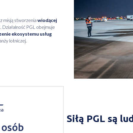
z misją stworzenia
wiodącej
j
. Działalność PGL obejmuje
zenie ekosystemu usług
nży lotniczej.
Siłą PGL są lu