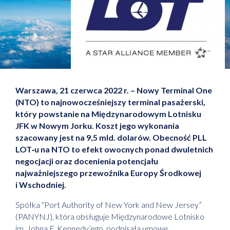
Warszawa, 21 czerwca 2022 r. – Nowy Terminal One
(NTO) to najnowocześniejszy terminal pasażerski,
który powstanie na Międzynarodowym Lotnisku
JFK w Nowym Jorku. Koszt jego wykonania
szacowany jest na 9,5 mld. dolarów. Obecność PLL
LOT‑u na NTO to efekt owocnych ponad dwuletnich
negocjacji oraz docenienia potencjału
najważniejszego przewoźnika Europy Środkowej
i Wschodniej.
Spółka “Port Authority of New York and New Jersey”
(PANYNJ), która obsługuje Międzynarodowe Lotnisko
im. Johna F. Kennedy’ego, podpisała umowę