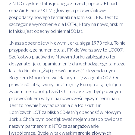
z NTO uzyskał status jednego z trzech, oprócz Etihad
oraz Air France/KLM, głównych przewoźników-
gospodarzy nowego terminala na lotnisku JFK. Jest to
szczególne wyróżnienie dla LOT‑u, który na nowojorskim
lotnisku jest obecny od niemal 50 lat.
„Nasza obecność w Nowym Jorku sięga 1973 roku. To nie
przypadek, że numer lotu z JFK do Warszawy to LO007.
Szefostwo placówki w Nowym Jorku zabiegało o ten
desygnator jako upamiętnienie dla wchodzącego tamtego
lata do kin filmu „Żyj i pozwól umrzeć” z legendarnym
Rogerem Moore’em wcielającym się w agenta 007. Od
prawie 50 lat łączymy ludzi między Europą a tą tętniącą
życiem metropolią. Dziś LOT ma zaszczyt być głównym
przewoźnikiem w tym najnowocześniejszym terminalu.
Jest to również wyraz uznania dla Polskich Linii
Lotniczych LOT za blisko 50-letnią obecność w Nowym
Jorku. Chciałbym podziękować mojemu zespołowi oraz
naszym partnerom z NTO za zaangażowanie
i współpracę. Bycie w tak wąskim gronie głównych