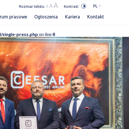
A
A
PL
A
Rozmiar tekstu:
Kontrast:
trum prasowe
Ogłoszenia
Kariera
Kontakt
l/single-press.php
on line
8