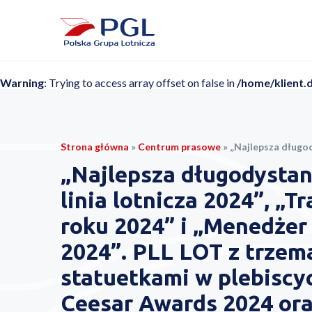
Warning
: Trying to access array offset on false in
/home/klient.
Strona główna
»
Centrum prasowe
»
„Najlepsza długodystansowa linia lotnicza 2024”, „Trasa roku 2024” i „Menedżer roku 2024”. PLL LOT z trze
„Najlepsza długodysta
linia lotnicza 2024”, „Tr
roku 2024” i „Menedżer
2024”. PLL LOT z trzem
statuetkami w plebiscy
Ceesar Awards 2024 or