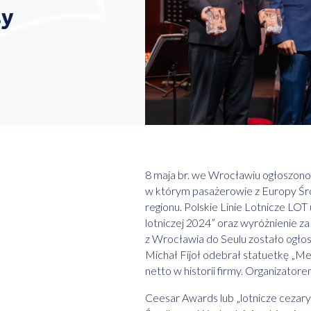
sy
8 maja br. we Wrocławiu ogłoszono
w którym pasażerowie z Europy Śro
regionu. Polskie Linie Lotnicze LOT 
lotniczej 2024” oraz wyróżnienie z
z Wrocławia do Seulu zostało ogło
Michał Fijoł odebrał statuetkę „M
netto w historii firmy. Organizator
Ceesar Awards lub „lotnicze cezary