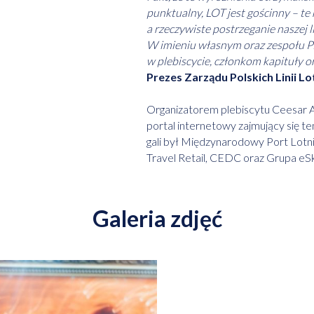
punktualny, LOT jest gościnny – te 
a rzeczywiste postrzeganie naszej l
W imieniu własnym oraz zespołu PL
w plebiscycie, członkom kapituły 
Prezes Zarządu Polskich Linii L
Organizatorem plebiscytu Ceesar A
portal internetowy zajmujący się 
gali był Międzynarodowy Port Lotn
Travel Retail, CEDC oraz Grupa eSk
Galeria zdjęć