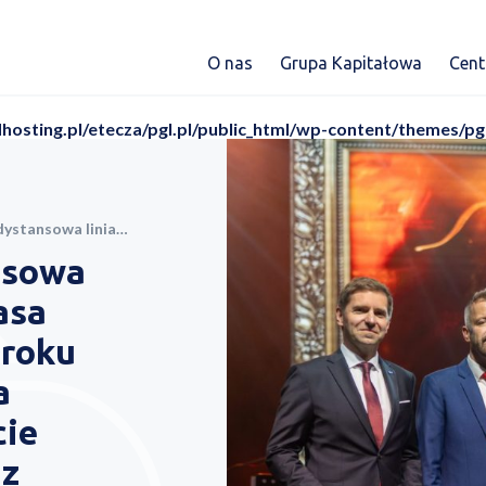
O nas
Grupa Kapitałowa
Cen
dhosting.pl/etecza/pgl.pl/public_html/wp-content/themes/pg
ma statuetkami w plebiscycie Ceesar Awards 2024 oraz wyróżnieniem za procesy odprawy i boardingu
nsowa
asa
 roku
a
cie
az