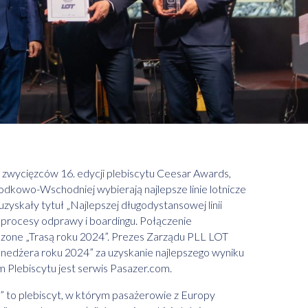
 zwycięzców 16. edycji plebiscytu Ceesar Awards,
dkowo-Wschodniej wybierają najlepsze linie lotnicze
uzyskały tytuł „Najlepszej długodystansowej linii
a procesy odprawy i boardingu. Połączenie
szone „Trasą roku 2024”. Prezes Zarządu PLL LOT
enedżera roku 2024” za uzyskanie najlepszego wyniku
em Plebiscytu jest serwis Pasazer.com.
” to plebiscyt, w którym pasażerowie z Europy