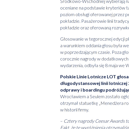
Środkowo-Wschodniej wybierają naj
oceniane na podstawie kryteriów tak
poziom obsługi oferowanej przez p
pokładzie. Pasażerowie linii trady
pokładzie oraz oferowaną rozryw
Głosowanie w tegorocznej edycji ple
a warunkiem oddania głosu była wery
w poprzedzającym czasie. Poza gło
corocznie nagrody w dodatkowych k
wydarzenia, odbyła się 8 maja we 
Polskie Linie Lotnicze LOT głos
długodystansowej linii lotniczej
odprawy i boardingu podróżują
Wrocławiem a Seulem zostało ogłos
otrzymał statuetkę „Menedżera rok
w historii firmy.
–
Cztery nagrody Ceesar Awards to
Fakt, że te wyróżnienia otrzymaliś