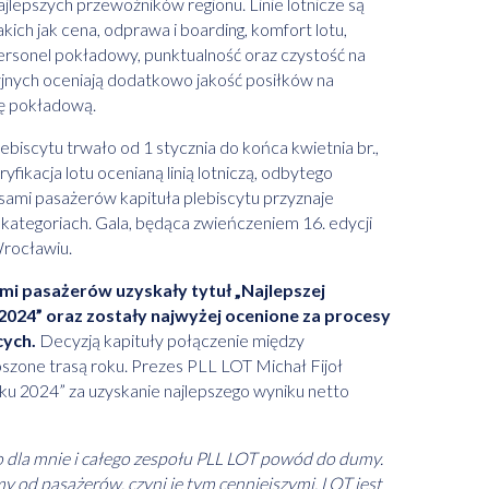
lepszych przewoźników regionu. Linie lotnicze są
ich jak cena, odprawa i boarding, komfort lotu,
ersonel pokładowy, punktualność oraz czystość na
cyjnych oceniają dodatkowo jakość posiłków na
kę pokładową.
biscytu trwało od 1 stycznia do końca kwietnia br.,
fikacja lotu ocenianą linią lotniczą, odbytego
sami pasażerów kapituła plebiscytu przyznaje
ategoriach. Gala, będąca zwieńczeniem 16. edycji
Wrocławiu.
ami pasażerów uzyskały tytuł „Najlepszej
 2024” oraz zostały najwyżej ocenione za procesy
cych.
Decyzją kapituły połączenie między
zone trasą roku. Prezes PLL LOT Michał Fijoł
u 2024” za uzyskanie najlepszego wyniku netto
 dla mnie i całego zespołu PLL LOT powód do dumy.
my od pasażerów, czyni je tym cenniejszymi. LOT jest