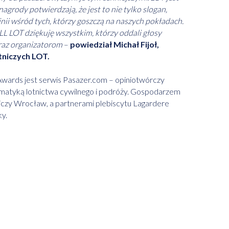
nagrody potwierdzają, że jest to nie tylko slogan,
inii wśród tych, którzy goszczą na naszych pokładach.
L LOT dziękuję wszystkim, którzy oddali głosy
oraz organizatorom
–
powiedział Michał Fijoł,
otniczych LOT.
wards jest serwis Pasazer.com – opiniotwórczy
tematyką lotnictwa cywilnego i podróży. Gospodarzem
iczy Wrocław, a partnerami plebiscytu Lagardere
y.