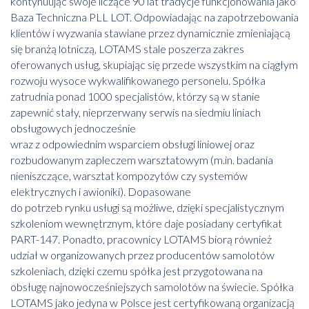
kontynuując swoje liczące 90 lat tradycje funkcjonowania jako
Baza Techniczna PLL LOT. Odpowiadając na zapotrzebowania
klientów i wyzwania stawiane przez dynamicznie zmieniającą
się branżą lotniczą, LOTAMS stale poszerza zakres
oferowanych usług, skupiając się przede wszystkim na ciągłym
rozwoju wysoce wykwalifikowanego personelu. Spółka
zatrudnia ponad 1000 specjalistów, którzy są w stanie
zapewnić stały, nieprzerwany serwis na siedmiu liniach
obsługowych jednocześnie
wraz z odpowiednim wsparciem obsługi liniowej oraz
rozbudowanym zapleczem warsztatowym (m.in. badania
nieniszczące, warsztat kompozytów czy systemów
elektrycznych i awioniki). Dopasowane
do potrzeb rynku usługi są możliwe, dzięki specjalistycznym
szkoleniom wewnętrznym, które daje posiadany certyfikat
PART-147. Ponadto, pracownicy LOTAMS biorą również
udział w organizowanych przez producentów samolotów
szkoleniach, dzięki czemu spółka jest przygotowana na
obsługę najnowocześniejszych samolotów na świecie. Spółka
LOTAMS jako jedyna w Polsce jest certyfikowaną organizacją