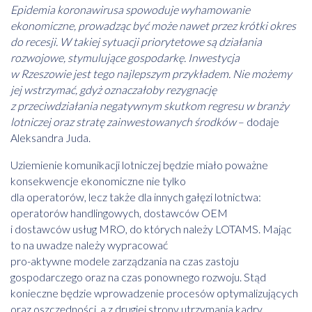
Epidemia koronawirusa spowoduje wyhamowanie
ekonomiczne, prowadząc być może nawet przez krótki okres
do recesji. W takiej sytuacji priorytetowe są działania
rozwojowe, stymulujące gospodarkę. Inwestycja
w Rzeszowie jest tego najlepszym przykładem. Nie możemy
jej wstrzymać, gdyż oznaczałoby rezygnację
z przeciwdziałania negatywnym skutkom regresu w branży
lotniczej
oraz stratę zainwestowanych środków
– dodaje
Aleksandra Juda.
Uziemienie komunikacji lotniczej będzie miało poważne
konsekwencje ekonomiczne nie tylko
dla operatorów, lecz także dla innych gałęzi lotnictwa:
operatorów handlingowych, dostawców OEM
i dostawców usług MRO, do których należy LOTAMS. Mając
to na uwadze należy wypracować
pro-aktywne modele zarządzania na czas zastoju
gospodarczego oraz na czas ponownego rozwoju. Stąd
konieczne będzie wprowadzenie procesów optymalizujących
oraz oszczędności, a z drugiej strony utrzymania kadry