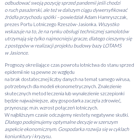
odbudować swoją pozycję sprzed pandemii jeśli chodzi
o ruch pasażerski, ale też w dalszym ciągu dywersyfikować
źródła przychodu spółki –
powiedział Adam Hamryszczak,
prezes Portu Lotniczego Rzeszów-Jasionka
. Wszystko
wskazuje na to, że na rynku obsługi technicznej samolotów
utrzymają się tylko najmocniejsi gracze, dlatego cieszymy się
z postępów w realizacji projektu budowy bazy LOTAMS
w Jasionce.
Prognozy określające czas powrotu lotnictwa do stanu sprzed
epidemii nie są pewne ze względu
na brak dostatecznej liczby danych na temat samego wirusa,
potrzebnych dla modeli ekonometrycznych. Znalezienie
skutecznych metod leczenia lub wynalezienie szczepionki
będzie najważniejsze, aby gospodarka zaczęła zdrowieć,
przynosząc m.in. wzrost połączeń lotniczych.
W najbliższym czasie odczujemy niestety negatywne skutki.
Dlatego podejmujemy optymalne decyzje w szerszym
aspekcie ekonomicznym. Gospodarka rozwija się w cyklach
koniunktury i kryzysu.