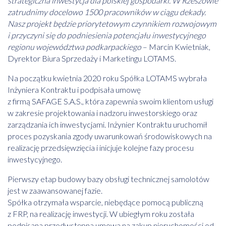
strategiczna inwestycja dla polskiej gospodarki. W Rzeszowie
zatrudnimy docelowo 1500 pracowników w ciągu dekady.
Nasz projekt będzie priorytetowym czynnikiem rozwojowym
i przyczyni się do podniesienia potencjału inwestycyjnego
regionu województwa podkarpackiego
– Marcin Kwietniak,
Dyrektor Biura Sprzedaży i Marketingu LOTAMS.
Na początku kwietnia 2020 roku Spółka LOTAMS wybrała
Inżyniera Kontraktu i podpisała umowę
z firmą SAFAGE S.A.S., która zapewnia swoim klientom usługi
w zakresie projektowania i nadzoru inwestorskiego oraz
zarządzania ich inwestycjami. Inżynier Kontraktu uruchomił
proces pozyskania zgody uwarunkowań środowiskowych na
realizację przedsięwzięcia i inicjuje kolejne fazy procesu
inwestycyjnego.
Pierwszy etap budowy bazy obsługi technicznej samolotów
jest w zaawansowanej fazie.
Spółka otrzymała wsparcie, niebędące pomocą publiczną
z FRP, na realizację inwestycji. W ubiegłym roku została
podpisana przedwstępna umowa na zakup nieruchomości od