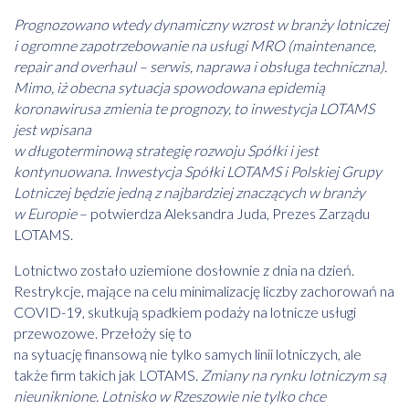
Prognozowano wtedy dynamiczny wzrost w branży lotniczej
i ogromne zapotrzebowanie na usługi MRO (maintenance,
repair and overhaul – serwis, naprawa i obsługa techniczna).
Mimo, iż obecna sytuacja spowodowana epidemią
koronawirusa zmienia te prognozy, to inwestycja LOTAMS
jest wpisana
w długoterminową strategię rozwoju Spółki i jest
kontynuowana. Inwestycja Spółki LOTAMS i Polskiej Grupy
Lotniczej będzie jedną z najbardziej znaczących w branży
w Europie
– potwierdza Aleksandra Juda, Prezes Zarządu
LOTAMS.
Lotnictwo zostało uziemione dosłownie z dnia na dzień.
Restrykcje, mające na celu minimalizację liczby zachorowań na
COVID-19, skutkują spadkiem podaży na lotnicze usługi
przewozowe. Przełoży się to
na sytuację finansową nie tylko samych linii lotniczych, ale
także firm takich jak LOTAMS.
Zmiany na rynku lotniczym są
nieuniknione. Lotnisko w Rzeszowie nie tylko chce