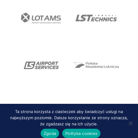
Ta strona korzysta z ciasteczek aby świadczyć usługi na
najwyższym poziomie. Dalsze korzystanie ze strony oznacza,
że zgadzasz się na ich użycie.
Zgoda
Polityka cookies