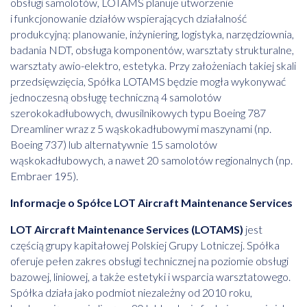
obsługi samolotów, LOTAMS planuje utworzenie
i funkcjonowanie działów wspierających działalność
produkcyjną: planowanie, inżyniering, logistyka, narzędziownia,
badania NDT, obsługa komponentów, warsztaty strukturalne,
warsztaty awio-elektro, estetyka. Przy założeniach takiej skali
przedsięwzięcia, Spółka LOTAMS będzie mogła wykonywać
jednoczesną obsługę techniczną 4 samolotów
szerokokadłubowych, dwusilnikowych typu Boeing 787
Dreamliner wraz z 5 wąskokadłubowymi maszynami (np.
Boeing 737) lub alternatywnie 15 samolotów
wąskokadłubowych, a nawet 20 samolotów regionalnych (np.
Embraer 195).
Informacje o Spółce LOT Aircraft Maintenance Services
LOT Aircraft Maintenance Services (LOTAMS)
jest
częścią grupy kapitałowej Polskiej Grupy Lotniczej. Spółka
oferuje pełen zakres obsługi technicznej na poziomie obsługi
bazowej, liniowej, a także estetyki i wsparcia warsztatowego.
Spółka działa jako podmiot niezależny od 2010 roku,