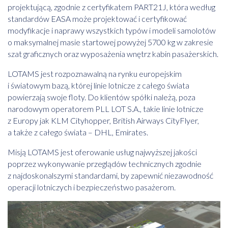
projektującą, zgodnie z certyfikatem PART21J, która według
standardów EASA może projektować i certyfikować
modyfikacje i naprawy wszystkich typów i modeli samolotów
o maksymalnej masie startowej powyżej 5700 kg w zakresie
szat graficznych oraz wyposażenia wnętrz kabin pasażerskich.
LOTAMS jest rozpoznawalną na rynku europejskim
i światowym bazą, której linie lotnicze z całego świata
powierzają swoje floty. Do klientów spółki należą, poza
narodowym operatorem PLL LOT S.A., takie linie lotnicze
z Europy jak KLM Cityhopper, British Airways CityFlyer,
a także z całego świata – DHL, Emirates.
Misją LOTAMS jest oferowanie usług najwyższej jakości
poprzez wykonywanie przeglądów technicznych zgodnie
z najdoskonalszymi standardami, by zapewnić niezawodność
operacji lotniczych i bezpieczeństwo pasażerom.