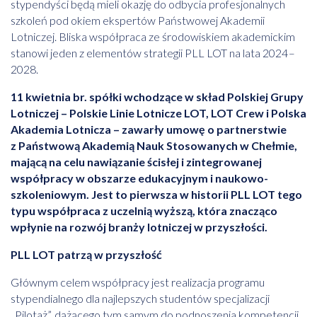
stypendyści będą mieli okazję do odbycia profesjonalnych
szkoleń pod okiem ekspertów Państwowej Akademii
Lotniczej. Bliska współpraca ze środowiskiem akademickim
stanowi jeden z elementów strategii PLL LOT na lata 2024 –
2028.
11 kwietnia br. spółki wchodzące w skład Polskiej Grupy
Lotniczej – Polskie Linie Lotnicze LOT, LOT Crew i Polska
Akademia Lotnicza – zawarły umowę o partnerstwie
z Państwową Akademią Nauk Stosowanych w Chełmie,
mającą na celu nawiązanie ścisłej i zintegrowanej
współpracy w obszarze edukacyjnym i naukowo-
szkoleniowym. Jest to pierwsza w historii PLL LOT tego
typu współpraca z uczelnią wyższą, która znacząco
wpłynie na rozwój branży lotniczej w przyszłości.
PLL LOT patrzą w przyszłość
Głównym celem współpracy jest realizacja programu
stypendialnego dla najlepszych studentów specjalizacji
„Pilotaż”, dążącego tym samym do podnoszenia kompetencji