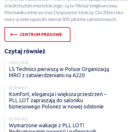
ścieżki kształcenia lotniczego: są to Pilotaż śmigłowcowy,
Mechanika lotnicza oraz Dyspozytor lotniczy. Od 2006 roku
mury uczelni opuściło niemal 500 pilotów samolotowych.
CENTRUM PRASOWE
Czytaj również
24/03/2026
LS Technics pierwszą w Polsce Organizacją
MRO z zatwierdzeniami na A220
02/04/2025
Komfort, elegancja i większa przestrzeń –
PLL LOT zapraszają do saloniku
biznesowego Polonez w nowej odsłonie
01/04/2025
Wymarzone wakacje z PLL LOT!
Podsumowanie nowości i najlepszych