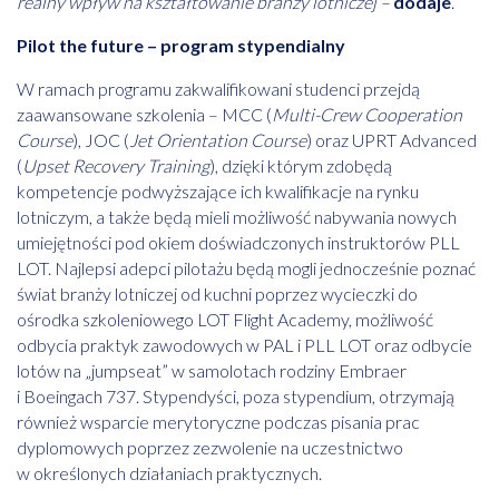
realny wpływ na kształtowanie branży lotniczej –
dodaje
.
Pilot the future – program stypendialny
W ramach programu zakwalifikowani studenci przejdą
zaawansowane szkolenia – MCC (
Multi-Crew Cooperation
Course
), JOC (
Jet Orientation Course
) oraz UPRT Advanced
(
Upset Recovery Training
), dzięki którym zdobędą
kompetencje podwyższające ich kwalifikacje na rynku
lotniczym, a także będą mieli możliwość nabywania nowych
umiejętności pod okiem doświadczonych instruktorów PLL
LOT. Najlepsi adepci pilotażu będą mogli jednocześnie poznać
świat branży lotniczej od kuchni poprzez wycieczki do
ośrodka szkoleniowego LOT Flight Academy, możliwość
odbycia praktyk zawodowych w PAL i PLL LOT oraz odbycie
lotów na „jumpseat” w samolotach rodziny Embraer
i Boeingach 737. Stypendyści, poza stypendium, otrzymają
również wsparcie merytoryczne podczas pisania prac
dyplomowych poprzez zezwolenie na uczestnictwo
w określonych działaniach praktycznych.