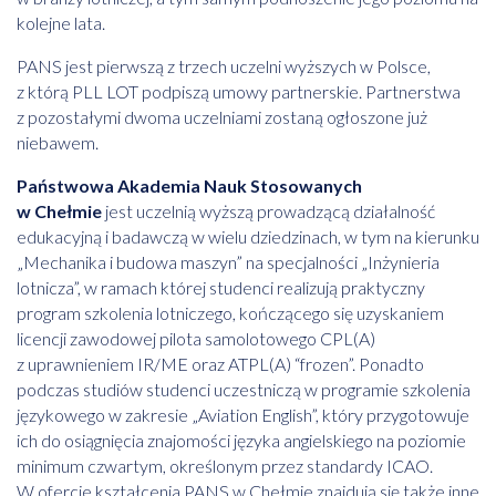
kolejne lata.
PANS jest pierwszą z trzech uczelni wyższych w Polsce,
z którą PLL LOT podpiszą umowy partnerskie. Partnerstwa
z pozostałymi dwoma uczelniami zostaną ogłoszone już
niebawem.
Państwowa Akademia Nauk Stosowanych
w Chełmie
jest uczelnią wyższą prowadzącą działalność
edukacyjną i badawczą w wielu dziedzinach, w tym na kierunku
„Mechanika i budowa maszyn” na specjalności „Inżynieria
lotnicza”, w ramach której studenci realizują praktyczny
program szkolenia lotniczego, kończącego się uzyskaniem
licencji zawodowej pilota samolotowego CPL(A)
z uprawnieniem IR/ME oraz ATPL(A) “frozen”. Ponadto
podczas studiów studenci uczestniczą w programie szkolenia
językowego w zakresie „Aviation English”, który przygotowuje
ich do osiągnięcia znajomości języka angielskiego na poziomie
minimum czwartym, określonym przez standardy ICAO.
W ofercie kształcenia PANS w Chełmie znajdują się także inne