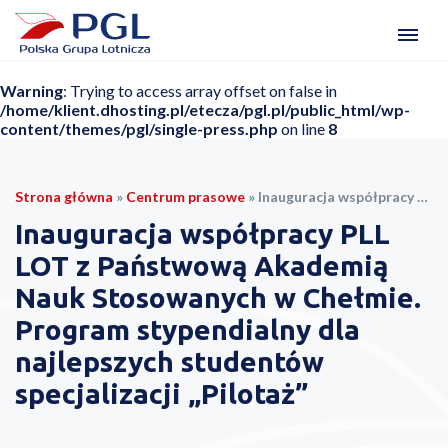
Warning
: Trying to access array offset on false in
/home/klient.dhosting.pl/etecza/pgl.pl/public_html/wp-
content/themes/pgl/single-press.php
on line
8
Strona główna
»
Centrum prasowe
»
Inauguracja współpracy PLL LOT z Państwową Akademią Nauk Stosowanych w Chełmie. Program stypendialny dla najlepszych studentów specjalizacji „Pilotaż”
Inauguracja współpracy PLL
LOT z Państwową Akademią
Nauk Stosowanych w Chełmie.
Program stypendialny dla
najlepszych studentów
specjalizacji „Pilotaż”