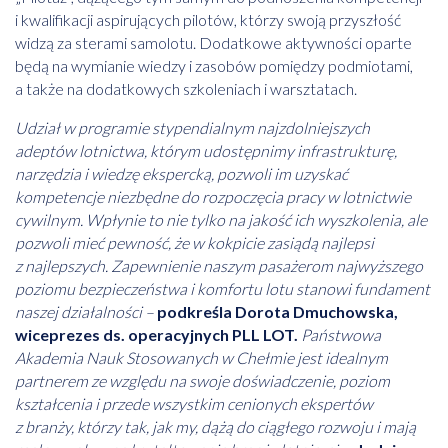
i kwalifikacji aspirujących pilotów, którzy swoją przyszłość
widzą za sterami samolotu. Dodatkowe aktywności oparte
będą na wymianie wiedzy i zasobów pomiędzy podmiotami,
a także na dodatkowych szkoleniach i warsztatach.
Udział w programie stypendialnym najzdolniejszych
adeptów lotnictwa, którym udostępnimy infrastrukturę,
narzędzia i wiedzę ekspercką, pozwoli im uzyskać
kompetencje niezbędne do rozpoczęcia pracy w lotnictwie
cywilnym. Wpłynie to nie tylko na jakość ich wyszkolenia, ale
pozwoli mieć pewność, że w kokpicie zasiądą najlepsi
z najlepszych. Zapewnienie naszym pasażerom najwyższego
poziomu bezpieczeństwa i komfortu lotu stanowi fundament
naszej działalności –
podkreśla Dorota Dmuchowska,
wiceprezes ds. operacyjnych PLL LOT.
Państwowa
Akademia Nauk Stosowanych w Chełmie jest idealnym
partnerem ze względu na swoje doświadczenie, poziom
kształcenia i przede wszystkim cenionych ekspertów
z branży, którzy tak, jak my, dążą do ciągłego rozwoju i mają