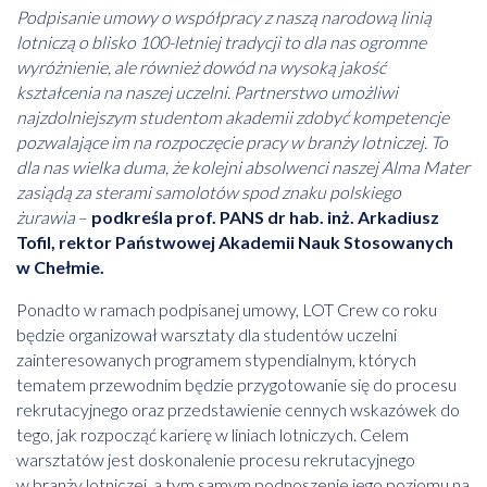
Podpisanie umowy o współpracy z naszą narodową linią
lotniczą o blisko 100-letniej tradycji to dla nas ogromne
wyróżnienie, ale również dowód na wysoką jakość
kształcenia na naszej uczelni. Partnerstwo umożliwi
najzdolniejszym studentom akademii zdobyć kompetencje
pozwalające im na rozpoczęcie pracy w branży lotniczej. To
dla nas wielka duma, że kolejni absolwenci naszej Alma Mater
zasiądą za sterami samolotów spod znaku polskiego
żurawia
–
podkreśla prof. PANS dr hab. inż. Arkadiusz
Tofil, rektor Państwowej Akademii Nauk Stosowanych
w Chełmie.
Ponadto w ramach podpisanej umowy, LOT Crew co roku
będzie organizował warsztaty dla studentów uczelni
zainteresowanych programem stypendialnym, których
tematem przewodnim będzie przygotowanie się do procesu
rekrutacyjnego oraz przedstawienie cennych wskazówek do
tego, jak rozpocząć karierę w liniach lotniczych. Celem
warsztatów jest doskonalenie procesu rekrutacyjnego
w branży lotniczej, a tym samym podnoszenie jego poziomu na