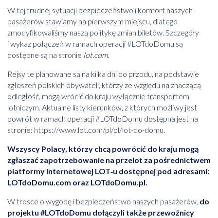
W tej trudnej sytuacji bezpieczeństwo i komfort naszych
pasażerów stawiamy na pierwszym miejscu, dlatego
zmodyfikowaliśmy naszą politykę zmian biletów. Szczegóły
i wykaz połączeń w ramach operacji #LOTdoDomu są
dostępne są na stronie
lot.com
.
Rejsy te planowane są na kilka dni do przodu, na podstawie
zgłoszeń polskich obywateli, którzy ze względu na znaczącą
odległość, mogą wrócić do kraju wyłącznie transportem
lotniczym. Aktualne listy kierunków, z których możliwy jest
powrót w ramach operacji #LOTdoDomu dostępna jest na
stronie:
https://www.lot.com/pl/pl/lot-do-domu
.
Wszyscy Polacy, którzy chcą powrócić do kraju mogą
zgłaszać zapotrzebowanie na przelot za pośrednictwem
platformy internetowej LOT‑u dostępnej pod adresami:
LOTdoDomu.com oraz LOTdoDomu.pl.
W trosce o wygodę i bezpieczeństwo naszych pasażerów,
do
projektu #LOTdoDomu dołączyli także przewoźnicy