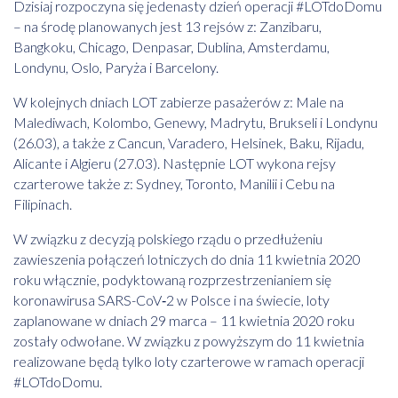
Dzisiaj rozpoczyna się jedenasty dzień operacji #LOTdoDomu
– na środę planowanych jest 13 rejsów z: Zanzibaru,
Bangkoku, Chicago, Denpasar, Dublina, Amsterdamu,
Londynu, Oslo, Paryża i Barcelony.
W kolejnych dniach LOT zabierze pasażerów z: Male na
Malediwach, Kolombo, Genewy, Madrytu, Brukseli i Londynu
(26.03), a także z Cancun, Varadero, Helsinek, Baku, Rijadu,
Alicante i Algieru (27.03). Następnie LOT wykona rejsy
czarterowe także z: Sydney, Toronto, Manilii i Cebu na
Filipinach.
W związku z decyzją polskiego rządu o przedłużeniu
zawieszenia połączeń lotniczych do dnia 11 kwietnia 2020
roku włącznie, podyktowaną rozprzestrzenianiem się
koronawirusa SARS-CoV‑2 w Polsce i na świecie, loty
zaplanowane w dniach 29 marca – 11 kwietnia 2020 roku
zostały odwołane. W związku z powyższym do 11 kwietnia
realizowane będą tylko loty czarterowe w ramach operacji
#LOTdoDomu.