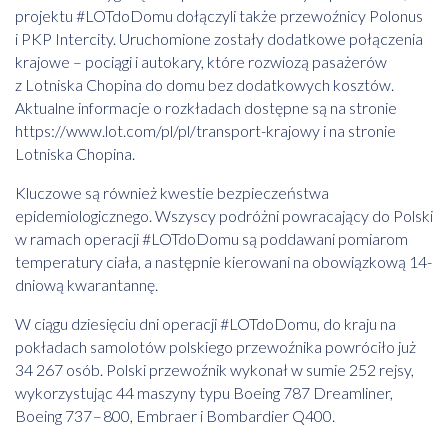
projektu #LOTdoDomu dołączyli także przewoźnicy Polonus
i PKP Intercity. Uruchomione zostały dodatkowe połączenia
krajowe – pociągi i autokary, które rozwiozą pasażerów
z Lotniska Chopina do domu bez dodatkowych kosztów.
Aktualne informacje o rozkładach dostępne są na stronie
https://www.lot.com/pl/pl/transport-krajowy i na stronie
Lotniska Chopina.
Kluczowe są również kwestie bezpieczeństwa
epidemiologicznego. Wszyscy podróżni powracający do Polski
w ramach operacji #LOTdoDomu są poddawani pomiarom
temperatury ciała, a następnie kierowani na obowiązkową 14-
dniową kwarantannę.
W ciągu dziesięciu dni operacji #LOTdoDomu, do kraju na
pokładach samolotów polskiego przewoźnika powróciło już
34 267 osób. Polski przewoźnik wykonał w sumie 252 rejsy,
wykorzystując 44 maszyny typu Boeing 787 Dreamliner,
Boeing 737 – 800, Embraer i Bombardier Q400.