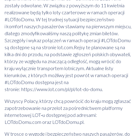
zostały odwołane. W związku z powyższym do 11 kwietnia
realizowane będą tylko loty czarterowe w ramach operacji
#LOTdoDomu. W tej trudnej sytuacji bezpieczeństwo
i komfort naszych pasażerów stawiamy na pierwszym miejscu,
dlatego zmodyfikowaliśmy naszą politykę zmian biletów.
Szczegóły i wykaz połączeń w ramach operacji #LOTdoDomu
są dostępne są na stronie lot.com.Rejsy te planowane są na
kilka dni do przodu, na podstawie zgłoszeń polskich obywateli,
którzy ze względu na znaczącą odległość, mogą wrócić do
kraju wyłącznie transportem lotniczym. Aktualne listy
kierunków, z których możliwy jest powrót w ramach operacji
#LOTdoDomu dostępna jest na
stronie:
https://www.lot.com/pl/pl/lot-do-domu
.
Wszyscy Polacy, którzy chcą powrócić do kraju mogą zgłaszać
zapotrzebowanie na przelot za pośrednictwem platformy
internetowej LOT‑u dostępnej pod adresami:
LOTdoDomu.com oraz LOTdoDomu.pl.
W trosce o wygodę i bezpieczeństwo naszych pasażerów, do