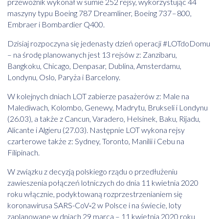
przewoźnik wykonał w sumie 252 rejsy, wykorzystując 44
maszyny typu Boeing 787 Dreamliner, Boeing 737 – 800,
Embraer i Bombardier Q400.
Dzisiaj rozpoczyna się jedenasty dzień operacji #LOTdoDomu
– na środę planowanych jest 13 rejsów z: Zanzibaru,
Bangkoku, Chicago, Denpasar, Dublina, Amsterdamu,
Londynu, Oslo, Paryża i Barcelony.
W kolejnych dniach LOT zabierze pasażerów z: Male na
Malediwach, Kolombo, Genewy, Madrytu, Brukseli i Londynu
(26.03), a także z Cancun, Varadero, Helsinek, Baku, Rijadu,
Alicante i Algieru (27.03). Następnie LOT wykona rejsy
czarterowe także z: Sydney, Toronto, Manilii i Cebu na
Filipinach.
W związku z decyzją polskiego rządu o przedłużeniu
zawieszenia połączeń lotniczych do dnia 11 kwietnia 2020
roku włącznie, podyktowaną rozprzestrzenianiem się
koronawirusa SARS-CoV‑2 w Polsce i na świecie, loty
zaplanowane w dniach 29 marca – 11 kwietnia 2020 roku