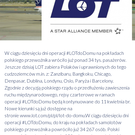
W ciągu dziesięciu dni operacji #LOTdoDomu na pokładach
polskiego przewoźnika wróciło już ponad 34 tys. pasażerów.
Jeszcze dzisiaj LOT zabiera Polaków i uprawnionych do tego
cudzoziemców m.in. z: Zanzibaru, Bangkoku, Chicago,
Denpasar, Dublina, Londynu, Oslo, Paryża i Barcelony.
Zgodnie z decyzją polskiego rządu o przedłużeniu zawieszenia
ruchu międzynarodowego, rejsy czarterowe w ramach
operacji #LOTdoDomu będą kontynuowane do 11 kwietnia br.
Nowe kierunki są już dostępne na
stronie
www.lot.com/pl/pl/lot-do-domu
.W ciągu dziesięciu dni
operacji #LOTdoDomu, do kraju na pokładach samolotów
polskiego przewoźnika powróciło już 34 267 osób. Polski