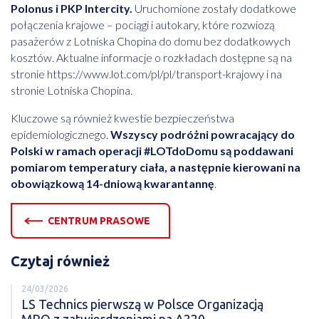
Polonus i PKP Intercity.
Uruchomione zostały dodatkowe
połączenia krajowe – pociągi i autokary, które rozwiozą
pasażerów z Lotniska Chopina do domu bez dodatkowych
kosztów. Aktualne informacje o rozkładach dostępne są na
stronie
https://www.lot.com/pl/pl/transport-krajowy
i na
stronie Lotniska Chopina.
Kluczowe są również kwestie bezpieczeństwa
epidemiologicznego.
Wszyscy podróżni powracający do
Polski w ramach operacji #LOTdoDomu są poddawani
pomiarom temperatury ciała, a następnie kierowani na
obowiązkową 14-dniową kwarantannę
.
CENTRUM PRASOWE
Czytaj również
24/03/2026
LS Technics pierwszą w Polsce Organizacją