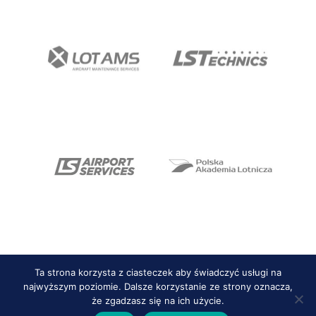
Ta strona korzysta z ciasteczek aby świadczyć usługi na
najwyższym poziomie. Dalsze korzystanie ze strony oznacza,
że zgadzasz się na ich użycie.