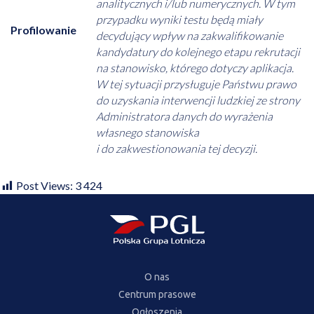
analitycznych i/lub numerycznych. W tym
przypadku wyniki testu będą miały
Profilowanie
decydujący wpływ na zakwalifikowanie
kandydatury do kolejnego etapu rekrutacji
na stanowisko, którego dotyczy aplikacja.
W tej sytuacji przysługuje Państwu prawo
do uzyskania interwencji ludzkiej ze strony
Administratora danych do wyrażenia
własnego stanowiska
i do zakwestionowania tej decyzji.
Post Views:
3 424
O nas
Centrum prasowe
Ogłoszenia