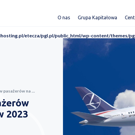
O nas
Grupa Kapitałowa
Cen
dhosting.pl/etecza/pgl.pl/public_html/wp-content/themes/pg
 pokładach PLL LOT w 2023 r.
ażerów
w 2023