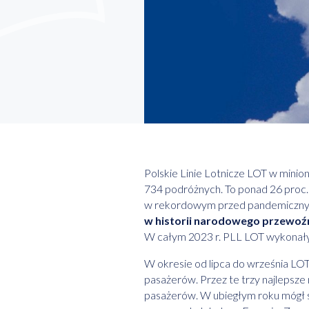
Polskie Linie Lotnicze LOT w mini
734 podróżnych. To ponad 26 proc. wi
w rekordowym przed pandemiczn
w historii narodowego przewoź
W całym 2023 r. PLL LOT wykonały p
W okresie od lipca do września LO
pasażerów. Przez te trzy najlepsze 
pasażerów. W ubiegłym roku mógł si