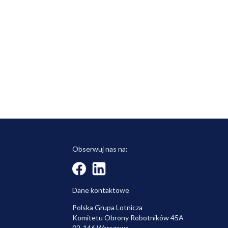
Obserwuj nas na:
Dane kontaktowe
Polska Grupa Lotnicza
Komitetu Obrony Robotników 45A
02-146 Warszawa