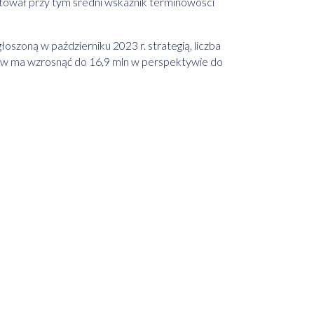
tował przy tym średni wskaźnik terminowości
oszoną w październiku 2023 r. strategią, liczba
w ma wzrosnąć do 16,9 mln w perspektywie do