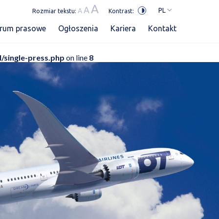
A
A
PL
A
Rozmiar tekstu:
Kontrast:
trum prasowe
Ogłoszenia
Kariera
Kontakt
l/single-press.php
on line
8