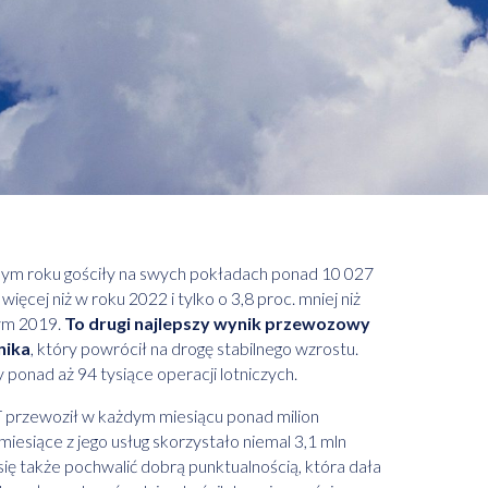
onym roku gościły na swych pokładach ponad 10 027
ęcej niż w roku 2022 i tylko o 3,8 proc. mniej niż
ym 2019.
To drugi najlepszy wynik przewozowy
nika
, który powrócił na drogę stabilnego wzrostu.
onad aż 94 tysiące operacji lotniczych.
T przewoził w każdym miesiącu ponad milion
miesiące z jego usług skorzystało niemal 3,1 mln
ę także pochwalić dobrą punktualnością, która dała