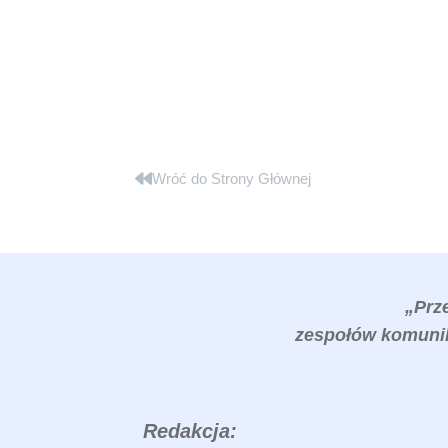
Wróć do Strony Głównej
„Prz
zespołów komunik
Redakcja: