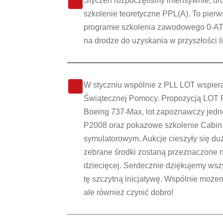
Styczeń rozpoczęliśmy intensywnie, ur
szkolenie teoretyczne PPL(A). To pie
programie szkolenia zawodowego 0‑ATP
na drodze do uzyskania w przyszłości 
W styczniu wspólnie z PLL LOT wspieral
Świątecznej Pomocy. Propozycją LOT Fl
Boeing 737-Max, lot zapoznawczy jed
P2008 oraz pokazowe szkolenie Cabin
symulatorowym. Aukcje cieszyły się du
zebrane środki zostaną przeznaczone na
dziecięcej. Serdecznie dziękujemy wszys
tę szczytną inicjatywę. Wspólnie możem
ale również czynić dobro!