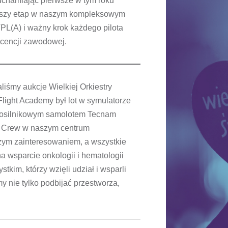
uchamiając pierwsze w tym roku
rwszy etap w naszym kompleksowym
L(A) i ważny krok każdego pilota
licencji zawodowej.
iśmy aukcje Wielkiej Orkiestry
ight Academy był lot w symulatorze
nosilnikowym samolotem Tecnam
 Crew w naszym centrum
żym zainteresowaniem, a wszystkie
 wsparcie onkologii i hematologii
tkim, którzy wzięli udział i wsparli
y nie tylko podbijać przestworza,