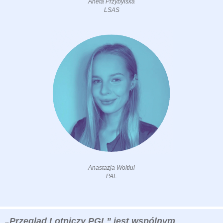
Aneta Przybylska
LSAS
Anastazja Woitiul
PAL
„Przegląd Lotniczy PGL” jest wspólnym